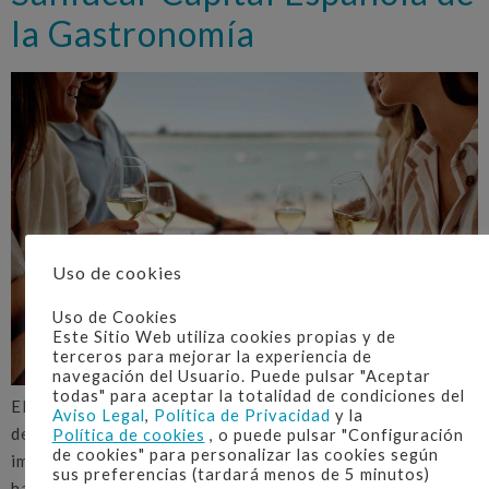
la Gastronomía
Uso de cookies
Uso de Cookies
Este Sitio Web utiliza cookies propias y de
terceros para mejorar la experiencia de
navegación del Usuario. Puede pulsar "Aceptar
todas" para aceptar la totalidad de condiciones del
El Ayuntamiento de Sanlúcar y la Federación Española
Aviso Legal
,
Política de Privacidad
y la
de Periodistas y Escritores de Turismo (Fepet), entidad
Política de cookies
, o puede pulsar "Configuración
de cookies" para personalizar las cookies según
impulsora de la Capitalidad Española de la Gastronomía,
sus preferencias (tardará menos de 5 minutos)
han firmado el convenio de colaboración que “consolida”