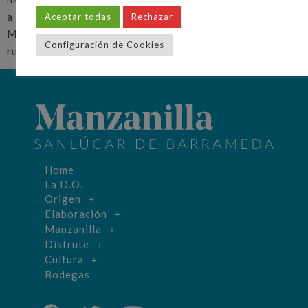
a la ciudad como tal durante este año. El alcalde, Víctor
Aceptar todas
Rechazar
Mora, y el presidente de la Fepet, Mariano Palacín, han
Configuración de Cookies
rubricado el acuerdo en un encuentro […]
Home
La D.O.
Origen
Elaboración
Manzanilla
Disfrute
Cultura
Bodegas