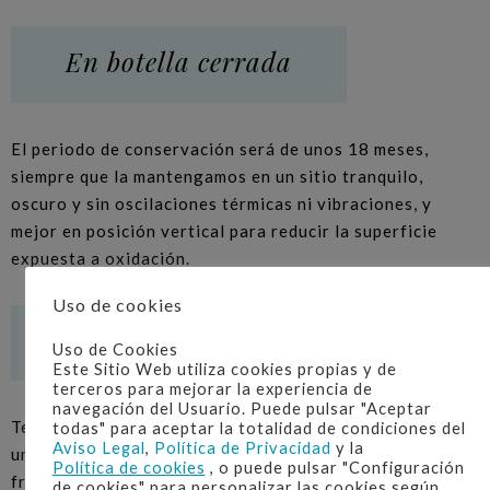
En botella cerrada
El periodo de conservación será de unos 18 meses,
siempre que la mantengamos en un sitio tranquilo,
oscuro y sin oscilaciones térmicas ni vibraciones, y
mejor en posición vertical para reducir la superficie
expuesta a oxidación.
Uso de cookies
En botella abierta
Uso de Cookies
Este Sitio Web utiliza cookies propias y de
terceros para mejorar la experiencia de
navegación del Usuario. Puede pulsar "Aceptar
Te recomendamos consumirla antes de que transcurra
todas" para aceptar la totalidad de condiciones del
Aviso Legal
,
Política de Privacidad
y la
una semana, pero siempre conservándola en el
Política de cookies
, o puede pulsar "Configuración
frigorífico y con el tapón bien cerrado.
de cookies" para personalizar las cookies según