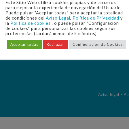
Este Sitio Web utiliza cookies propias y de terceros
Avda. Alcalde Álvaro Domecq 2
para mejorar la experiencia de navegación del Usuario.
Puede pulsar "Aceptar todas" para aceptar la totalidad
11402 Jerez de la Frontera (Cádiz)
de condiciones del
Aviso Legal
,
Política de Privacidad
y
la
Política de cookies
, o puede pulsar "Configuración
de cookies" para personalizar las cookies según sus
preferencias (tardará menos de 5 minutos)
Aceptar todas
Rechazar
Configuración de Cookies
Aviso legal
–
Po