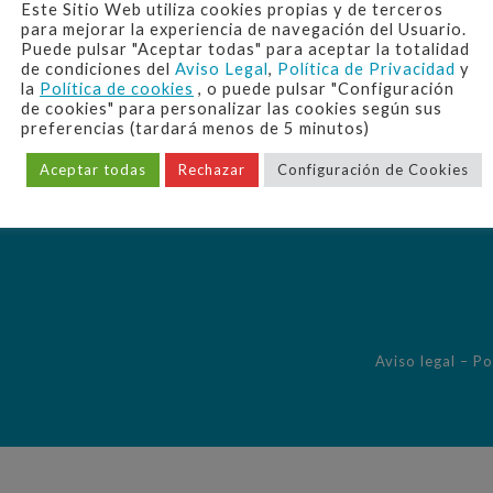
Este Sitio Web utiliza cookies propias y de terceros
Avda. Alcalde Álvaro Domecq 2
para mejorar la experiencia de navegación del Usuario.
Puede pulsar "Aceptar todas" para aceptar la totalidad
11402 Jerez de la Frontera (Cádiz)
de condiciones del
Aviso Legal
,
Política de Privacidad
y
la
Política de cookies
, o puede pulsar "Configuración
de cookies" para personalizar las cookies según sus
preferencias (tardará menos de 5 minutos)
Aceptar todas
Rechazar
Configuración de Cookies
Aviso legal
–
Po