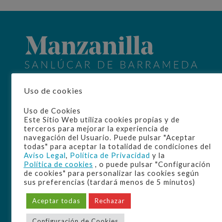
Home
Uso de cookies
La D.O.
Origen
Uso de Cookies
Elaboración
Este Sitio Web utiliza cookies propias y de
Manzanilla
terceros para mejorar la experiencia de
Disfrute
navegación del Usuario. Puede pulsar "Aceptar
todas" para aceptar la totalidad de condiciones del
Cultura
Aviso Legal
,
Política de Privacidad
y la
Bodegas
Política de cookies
, o puede pulsar "Configuración
de cookies" para personalizar las cookies según
sus preferencias (tardará menos de 5 minutos)
Aceptar todas
Rechazar
Configuración de Cookies