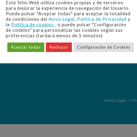
Este Sitio Web utiliza cookies propias y de terceros
Avda. Alcalde Álvaro Domecq 2
para mejorar la experiencia de navegación del Usuario.
Puede pulsar "Aceptar todas" para aceptar la totalidad
11402 Jerez de la Frontera (Cádiz)
de condiciones del
Aviso Legal
,
Política de Privacidad
y
la
Política de cookies
, o puede pulsar "Configuración
de cookies" para personalizar las cookies según sus
preferencias (tardará menos de 5 minutos)
Aceptar todas
Rechazar
Configuración de Cookies
Aviso legal
–
Po