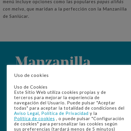
menú incluye opciones como las populares
papas aliñás
con melva
, que maridan a la perfección con la Manzanilla
de Sanlúcar.
Uso de cookies
Home
Uso de Cookies
Este Sitio Web utiliza cookies propias y de
La D.O.
terceros para mejorar la experiencia de
Origen
navegación del Usuario. Puede pulsar "Aceptar
Elaboración
todas" para aceptar la totalidad de condiciones del
Manzanilla
Aviso Legal
,
Política de Privacidad
y la
Disfrute
Política de cookies
, o puede pulsar "Configuración
de cookies" para personalizar las cookies según
Cultura
sus preferencias (tardará menos de 5 minutos)
Bodegas