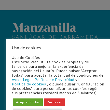
Home
Uso de cookies
La D.O.
Origen
Uso de Cookies
Elaboración
Este Sitio Web utiliza cookies propias y de
terceros para mejorar la experiencia de
Manzanilla
navegación del Usuario. Puede pulsar "Aceptar
Disfrute
todas" para aceptar la totalidad de condiciones del
Cultura
Aviso Legal
,
Política de Privacidad
y la
Bodegas
Política de cookies
, o puede pulsar "Configuración
de cookies" para personalizar las cookies según
sus preferencias (tardará menos de 5 minutos)
Aceptar todas
Rechazar