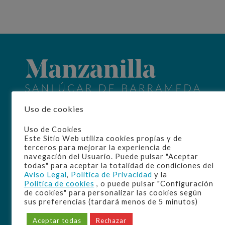
Uso de cookies
Home
La D.O.
Uso de Cookies
Origen
Este Sitio Web utiliza cookies propias y de
Elaboración
terceros para mejorar la experiencia de
Manzanilla
navegación del Usuario. Puede pulsar "Aceptar
Disfrute
todas" para aceptar la totalidad de condiciones del
Aviso Legal
,
Política de Privacidad
y la
Cultura
Política de cookies
, o puede pulsar "Configuración
Bodegas
de cookies" para personalizar las cookies según
sus preferencias (tardará menos de 5 minutos)
Aceptar todas
Rechazar