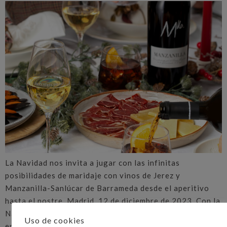
La Navidad nos invita a jugar con las infinitas
posibilidades de maridaje con vinos de Jerez y
Manzanilla-Sanlúcar de Barrameda desde el aperitivo
hasta el postre. Madrid, 12 de diciembre de 2023. Con la
Navidad a la vuelta de la esquina, es momento de poner
Uso de cookies
en valor el recetario tradicional y pensar en el menú con