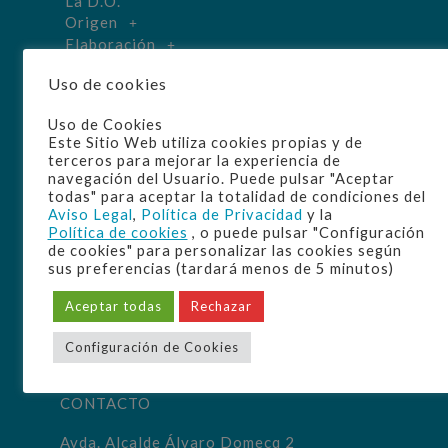
La D.O.
Origen
Elaboración
Manzanilla
Uso de cookies
Disfrute
Cultura
Uso de Cookies
Bodegas
Este Sitio Web utiliza cookies propias y de
terceros para mejorar la experiencia de
navegación del Usuario. Puede pulsar "Aceptar
todas" para aceptar la totalidad de condiciones del
Aviso Legal
,
Política de Privacidad
y la
Política de cookies
, o puede pulsar "Configuración
de cookies" para personalizar las cookies según
sus preferencias (tardará menos de 5 minutos)
Aceptar todas
Rechazar
Configuración de Cookies
CONTACTO
Avda. Alcalde Álvaro Domecq 2