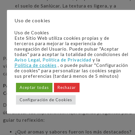
el suelo de Sanlúcar. La textura es ligera, y a
menudo se perciben sabores a almendra y hierbas.
Uso de cookies
Retrogusto
: Una vez que has tragado el vino,
presta atención a los sabores que persisten. La
Uso de Cookies
manzanilla suele dejar un retrogusto limpio y
Este Sitio Web utiliza cookies propias y de
fresco, con notas sutiles de salinidad y amargor
terceros para mejorar la experiencia de
navegación del Usuario. Puede pulsar "Aceptar
que evocan el ambiente marino de Sanlúcar.
todas" para aceptar la totalidad de condiciones del
Para una cata comparativa, realiza este paso con cada
Aviso Legal
,
Política de Privacidad
y la
Política de cookies
, o puede pulsar "Configuración
vino que hayas seleccionado, tomándote tu tiempo entre
de cookies" para personalizar las cookies según
cada copa para comparar sus diferencias.
sus preferencias (tardará menos de 5 minutos)
Paso 4: Reflexión – Anota tus Observaciones y
Aceptar todas
Rechazar
Conclusiones
Configuración de Cookies
Después de observar, oler y saborear la manzanilla, es
útil anotar tus impresiones. Aquí algunas preguntas para
guiar tu reflexión:
¿Qué aromas y sabores fueron los más destacados?