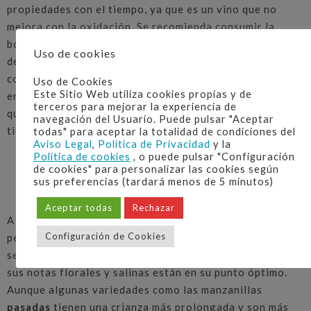
propiedades con el tiempo, ya que es un vino que no
mejora con la oxidación. Se recomienda consumir la
botella abierta en un plazo de
3 a 5 días
para disfrutar
Uso de cookies
de su frescura y carácter en su mejor punto. Si no la
consumes en el momento, guarda la botella bien cerrada
Uso de Cookies
Este Sitio Web utiliza cookies propias y de
en la nevera para mantener su frescura, pero recuerda
terceros para mejorar la experiencia de
que sus notas características pueden atenuarse con el
navegación del Usuario. Puede pulsar "Aceptar
tiempo.
todas" para aceptar la totalidad de condiciones del
Aviso Legal
,
Política de Privacidad
y la
Política de cookies
, o puede pulsar "Configuración
de cookies" para personalizar las cookies según
sus preferencias (tardará menos de 5 minutos)
¿Se Puede Envejecer la Manzanilla? No,
¡Disfrútala Joven!
Aceptar todas
Rechazar
A diferencia de otros vinos, la manzanilla no está
Configuración de Cookies
pensada para envejecer en botella. Este vino, fresco y
seco, se elabora para consumirse en su juventud, cuando
sus notas florales y salinas están en su punto óptimo.
Aunque algunas variedades como las manzanillas
pasadas
tienen una crianza más prolongada y son más