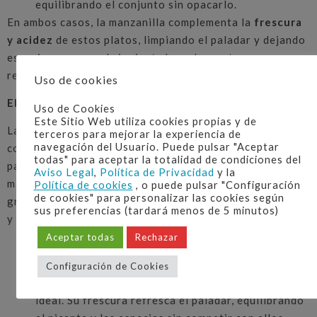
equilibrando el conjunto sin opacarlo.
En ambos casos, la manzanilla complementa la
frescura
y acidez
de estos platos, limpiando el paladar y dejando
espacio para que el siguiente bocado sea tan
refrescante como el primero.
Uso de cookies
El Contraste con los Platos Especiados
Uso de Cookies
Este Sitio Web utiliza cookies propias y de
La
cocina india
es famosa por su uso de especias
terceros para mejorar la experiencia de
navegación del Usuario. Puede pulsar "Aceptar
complejas y aromáticas, lo que a veces puede ser un reto
todas" para aceptar la totalidad de condiciones del
para encontrar el maridaje adecuado. Sin embargo, la
Aviso Legal
,
Política de Privacidad
y la
manzanilla se convierte en una excelente elección
Política de cookies
, o puede pulsar "Configuración
de cookies" para personalizar las cookies según
gracias a su capacidad para suavizar los sabores fuertes
sus preferencias (tardará menos de 5 minutos)
y especiados.
Aceptar todas
Rechazar
Curry especiado
: Los platos de curry con especias
intensas como el cardamomo, el comino y la
Configuración de Cookies
cúrcuma encuentran en la manzanilla un contraste
ideal. Su frescura refresca el paladar, equilibrando