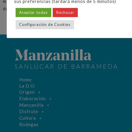
manos Ana Muñoz, Teniente de Alcalde del Ayuntamiento
sus preferencias (tardará menos de 5 minutos)
de Granada.
Aceptar todas
Rechazar
Configuración de Cookies
Home
La D.O.
Origen
Elaboración
Manzanilla
Disfrute
Cultura
Bodegas