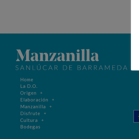
Home
La D.O.
Origen
Elaboración
Manzanilla
Disfrute
Cultura
Bodegas