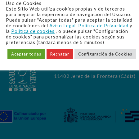
Uso de Cookies
Este Sitio Web utiliza cookies propias y de terceros
para mejorar la experiencia de navegación del Usuario.
Puede pulsar "Aceptar todas" para aceptar la totalidad
de condiciones del
Aviso Legal
,
Política de Privacidad
y
la
Política de cookies
, o puede pulsar "Configuración
de cookies" para personalizar las cookies según sus
preferencias (tardará menos de 5 minutos)
Aceptar todas
Rechazar
Configuración de Cookies
CONTACTO
Avda. Alcalde Álvaro Domecq 2
11402 Jerez de la Frontera (Cádiz)