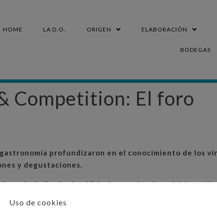
HOME
LA D.O.
ORIGEN
ELABORACIÓN
BODEGAS
 Competition: El foro
 gastronomía profundizaron en el conocimiento de los vi
iones y degustaciones.
jornada dedicada al análisis, la experiencia y el debate. U
unidad perfecta para que sumilleres, restauradores y amante
Uso de cookies
utados profesionales y descubrieran las últimas tendencias